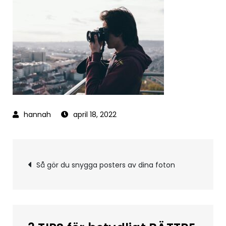
april 18, 2022
Inläggsnavigering
Så gör du snygga posters av dina foton