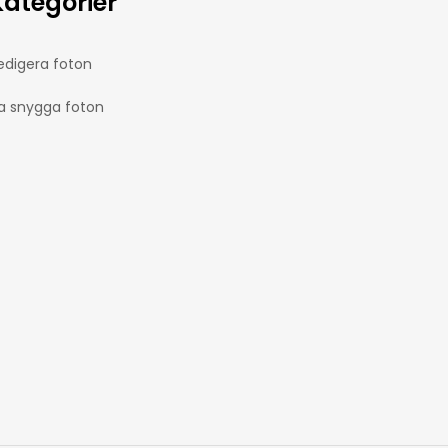
Kategorier
edigera foton
a snygga foton